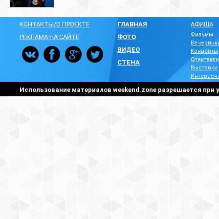
КОНТАКТЫ/О ПРОЕКТЕ
ГЛАВНАЯ
АФИША
Фильмы
РЕКЛАМА НА САЙТЕ
ФОТО
Вечеринк
ВИДЕО
Концерты
Спектакли
СТЕНА
Выставки
Интересн
Использование материалов weekend.zone разрешается при у