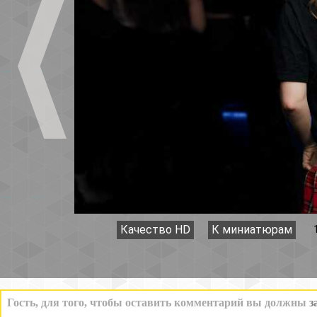
Качество HD
К миниатюрам