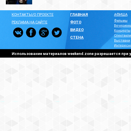
КОНТАКТЫ/О ПРОЕКТЕ
ГЛАВНАЯ
АФИША
Фильмы
РЕКЛАМА НА САЙТЕ
ФОТО
Вечеринк
ВИДЕО
Концерты
Спектакли
СТЕНА
Выставки
Интересн
Использование материалов weekend.zone разрешается при у