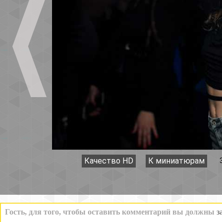
Качество HD
К миниатюрам