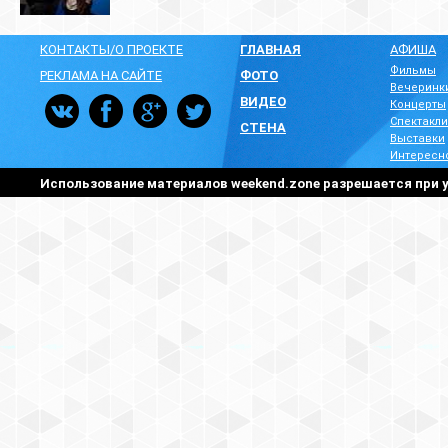
КОНТАКТЫ/О ПРОЕКТЕ
ГЛАВНАЯ
АФИША
Фильмы
РЕКЛАМА НА САЙТЕ
ФОТО
Вечеринк
ВИДЕО
Концерты
Спектакли
СТЕНА
Выставки
Интересн
Использование материалов weekend.zone разрешается при у