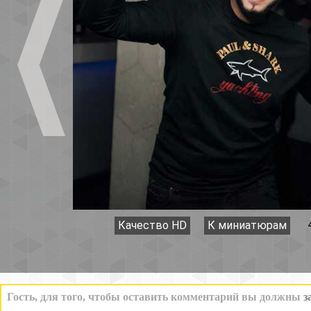
Качество HD
К миниатюрам