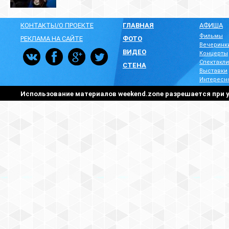
КОНТАКТЫ/О ПРОЕКТЕ
ГЛАВНАЯ
АФИША
Фильмы
РЕКЛАМА НА САЙТЕ
ФОТО
Вечеринк
ВИДЕО
Концерты
Спектакли
СТЕНА
Выставки
Интересн
Использование материалов weekend.zone разрешается при у