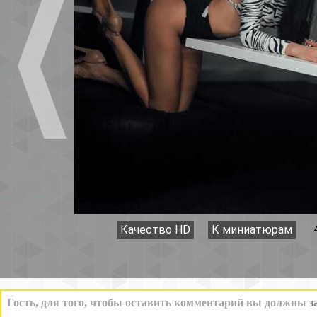
Качество HD
К миниатюрам