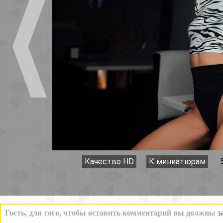
Качество HD
К миниатюрам