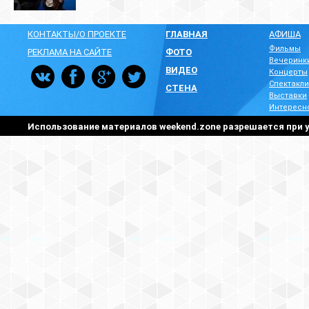
КОНТАКТЫ/О ПРОЕКТЕ
ГЛАВНАЯ
АФИША
Фильмы
РЕКЛАМА НА САЙТЕ
ФОТО
Вечеринк
ВИДЕО
Концерты
Спектакли
СТЕНА
Выставки
Интересн
Использование материалов weekend.zone разрешается при у