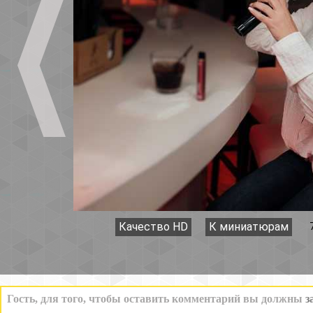
Качество HD
К миниатюрам