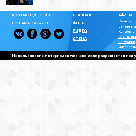
КОНТАКТЫ/О ПРОЕКТЕ
ГЛАВНАЯ
АФИША
Фильмы
РЕКЛАМА НА САЙТЕ
ФОТО
Вечеринк
ВИДЕО
Концерты
Спектакли
СТЕНА
Выставки
Интересн
Использование материалов weekend.zone разрешается при у