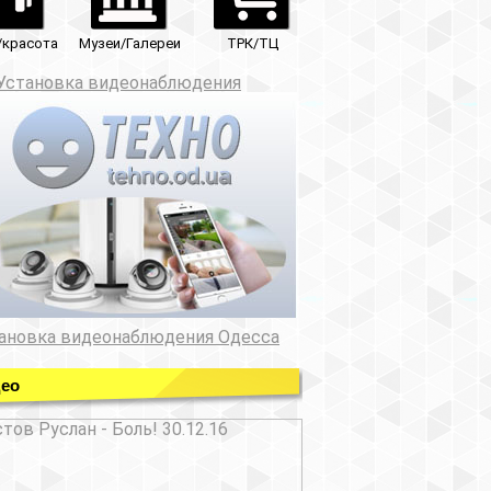
ТРК/ТЦ
юдения
ния Одесса