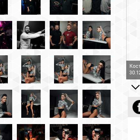
Костов Руслан - Боль!
30.12.16
Все вид