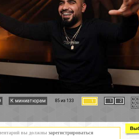
1
2
3
4
85 из 133
1
2
1
5
6
7
8
9
10
11
12
Выбор раздела