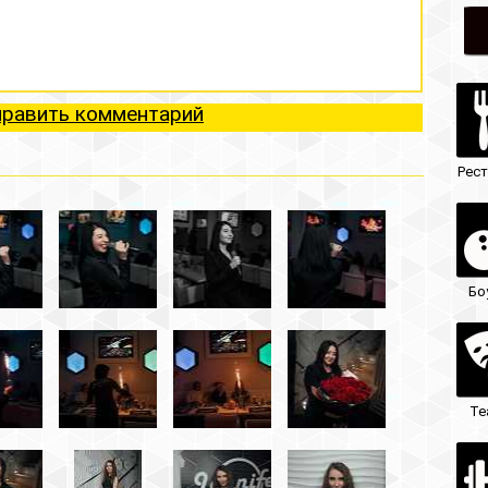
ий
Рестораны
Ночные клубы
Боулинг
Гостиницы
Театры
Кафе/бары