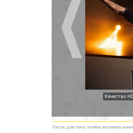
Качество HD
К миниатюрам