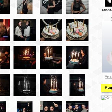
Спорт/красота
Музеи/Галереи
Установка видеонабл
Установка видеонаблюде
Видео