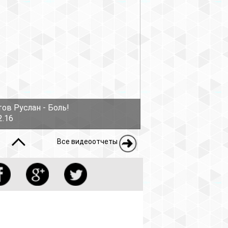
еоотчеты