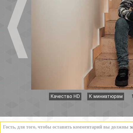
Качество HD
К миниатюрам