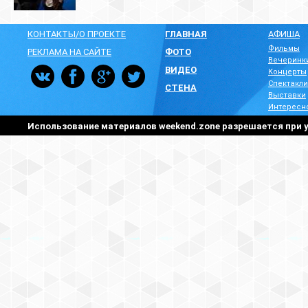
КОНТАКТЫ/О ПРОЕКТЕ
ГЛАВНАЯ
АФИША
Фильмы
РЕКЛАМА НА САЙТЕ
ФОТО
Вечеринк
ВИДЕО
Концерты
Спектакли
СТЕНА
Выставки
Интересн
Использование материалов weekend.zone разрешается при у