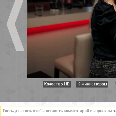
Качество HD
К миниатюрам