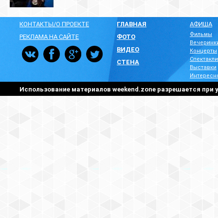
КОНТАКТЫ/О ПРОЕКТЕ
ГЛАВНАЯ
АФИША
Фильмы
РЕКЛАМА НА САЙТЕ
ФОТО
Вечеринк
ВИДЕО
Концерты
Спектакли
СТЕНА
Выставки
Интересн
Использование материалов weekend.zone разрешается при у