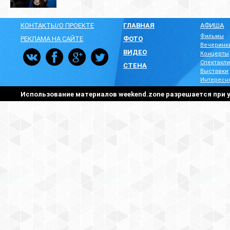
КОНТАКТЫ/О ПРОЕКТЕ
ГЛАВНАЯ
АФИША
Фильмы
РЕКЛАМА НА САЙТЕ
ФОТО
Вечеринк
ВИДЕО
Концерты
Спектакли
СТЕНА
Выставки
Интересн
Использование материалов weekend.zone разрешается при у