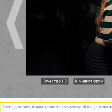
Качество HD
К миниатюрам