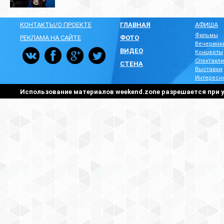
КОНТАКТЫ/О ПРОЕКТЕ
ГЛАВНАЯ
АФИША
Фильмы
РЕКЛАМА НА САЙТЕ
ФОТО
Вечеринк
ВИДЕО
Концерты
Спектакли
СТЕНА
Выставки
Интересн
Использование материалов weekend.zone разрешается при у