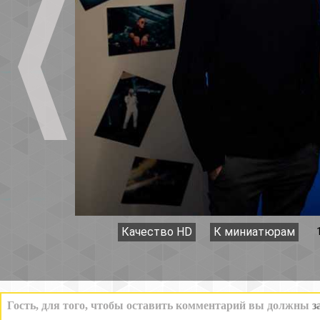
Качество HD
К миниатюрам