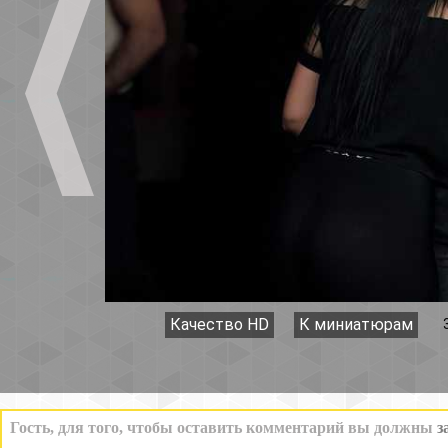
Качество HD
К миниатюрам