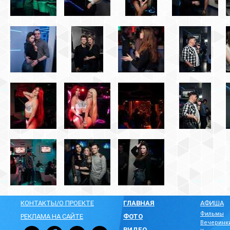
КОНТАКТЫ/О ПРОЕКТЕ
ГЛАВНАЯ
АФИША
Фильмы
РЕКЛАМА НА САЙТЕ
ФОТО
Вечеринк
ВИДЕО