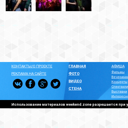
КОНТАКТЫ/О ПРОЕКТЕ
ГЛАВНАЯ
АФИША
Фильмы
РЕКЛАМА НА САЙТЕ
ФОТО
Вечеринк
ВИДЕО
Концерты
Спектакли
СТЕНА
Выставки
Интересн
Использование материалов weekend.zone разрешается при у