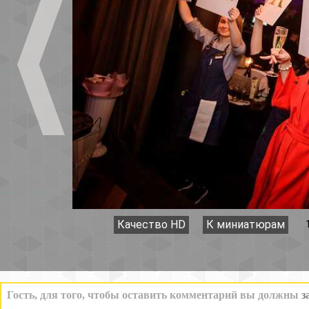
Качество HD
К миниатюрам