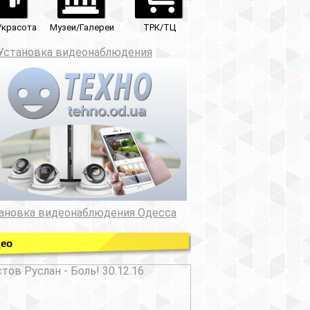
ТРК/ТЦ
юдения
ния Одесса