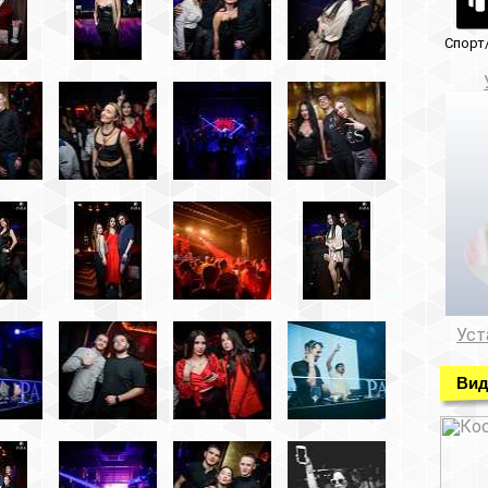
Спорт/красота
Музеи/Галереи
Установка видеонабл
Установка видеонаблюде
Видео