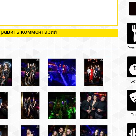
ий
Рестораны
Ночные клубы
Боулинг
Гостиницы
Театры
Кафе/бары