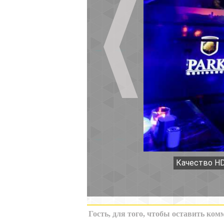
Качество HD
К миниатюрам