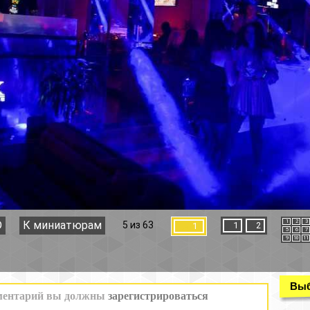
1
2
3
4
5 из 63
1
2
1
5
6
7
8
9
10
11
12
Выбор раздела