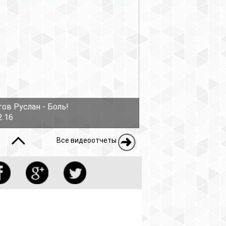
еоотчеты