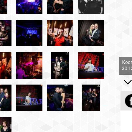
Костов Руслан - Боль!
30.12.16
Все вид