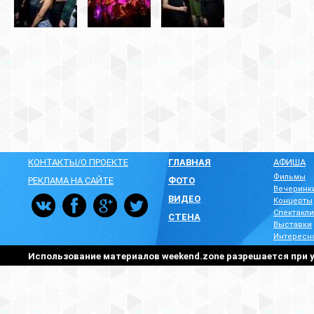
КОНТАКТЫ/О ПРОЕКТЕ
ГЛАВНАЯ
АФИША
Фильмы
РЕКЛАМА НА САЙТЕ
ФОТО
Вечеринк
ВИДЕО
Концерты
Спектакли
СТЕНА
Выставки
Интересн
Использование материалов weekend.zone разрешается при у