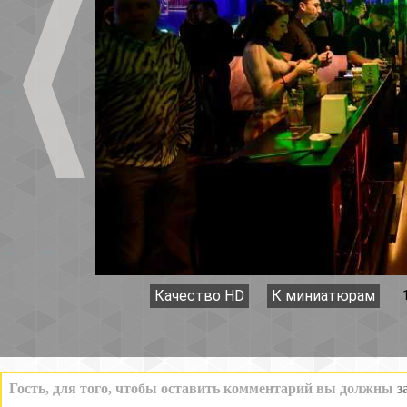
Качество HD
К миниатюрам