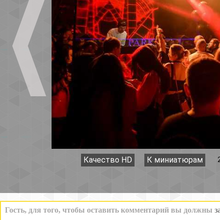
Качество HD
К миниатюрам