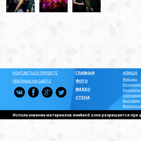
КОНТАКТЫ/О ПРОЕКТЕ
ГЛАВНАЯ
АФИША
Фильмы
РЕКЛАМА НА САЙТЕ
ФОТО
Вечеринк
ВИДЕО
Концерты
Спектакли
СТЕНА
Выставки
Интересн
Использование материалов weekend.zone разрешается при у