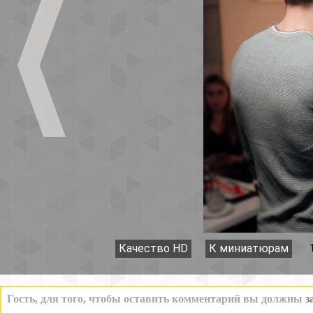
Качество HD
К миниатюрам