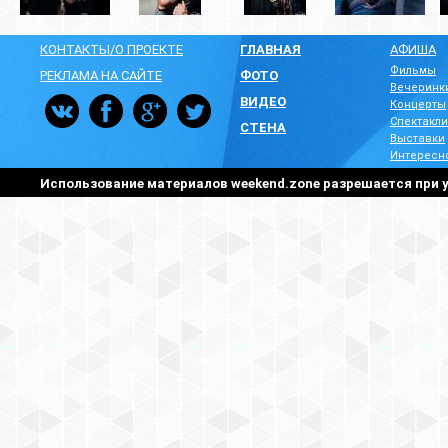
КОНТАКТЫ/О ПРОЕКТЕ
ГЛАВНАЯ
АФИША
Фильмы
РЕКЛАМА НА САЙТЕ
ФОТО
Вечеринк
ВИДЕО
Концерты
Спектакли
СТЕНА
Выставки
Интересн
Использование материалов weekend.zone разрешается при у