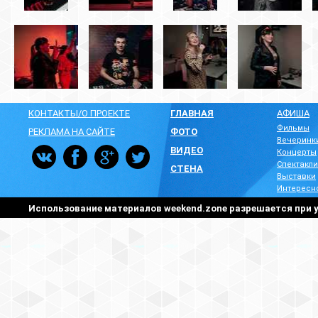
КОНТАКТЫ/О ПРОЕКТЕ
ГЛАВНАЯ
АФИША
Фильмы
РЕКЛАМА НА САЙТЕ
ФОТО
Вечеринк
ВИДЕО
Концерты
Спектакли
СТЕНА
Выставки
Интересн
Использование материалов weekend.zone разрешается при у