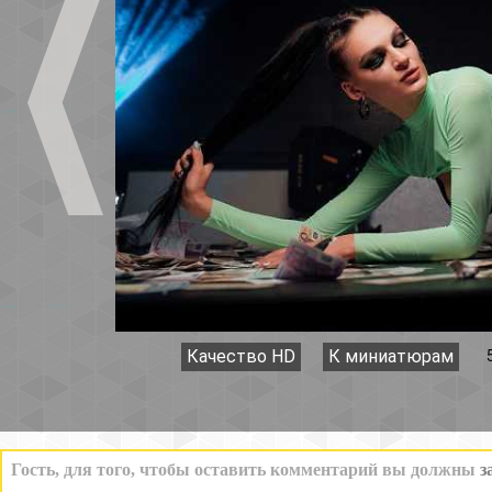
Качество HD
К миниатюрам