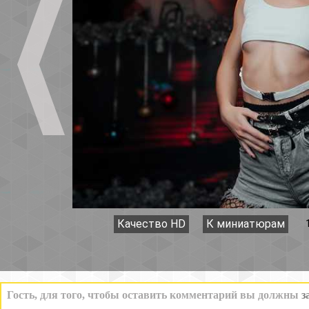
Качество HD
К миниатюрам