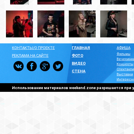
КОНТАКТЫ/О ПРОЕКТЕ
ГЛАВНАЯ
АФИША
Фильмы
РЕКЛАМА НА САЙТЕ
ФОТО
Вечеринк
ВИДЕО
Концерты
Спектакли
СТЕНА
Выставки
Интересн
Использование материалов weekend.zone разрешается при у