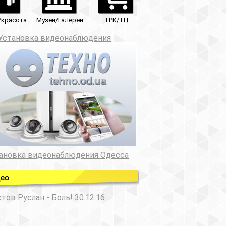
ТРК/ТЦ
юдения
ния Одесса