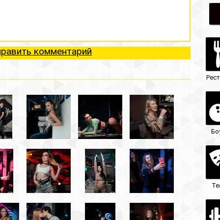
ий
Рестораны
Ночные клубы
Боулинг
Гостиницы
Театры
Кафе/бары