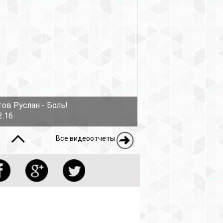
еоотчеты