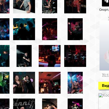
Спорт/красота
Музеи/Галереи
Установка видеонабл
Установка видеонаблюде
Видео