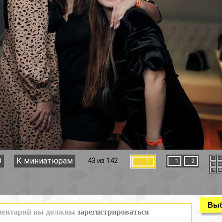
1
2
3
4
43 из 142
1
2
1
5
6
7
8
9
10
11
12
Выбор раздела