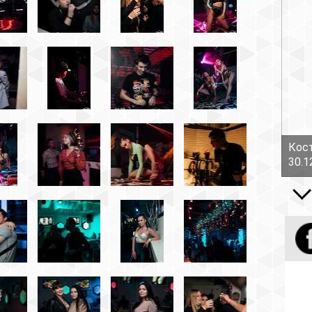
Костов Руслан - Боль!
30.12.16
Все вид