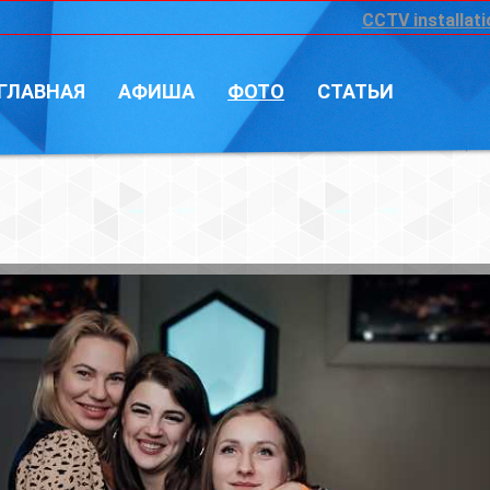
CCTV installation
Войт
А
ФОТО
СТАТЬИ
Фотограф: Влад