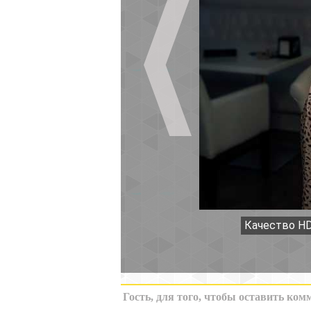
Качество HD
К миниатюрам