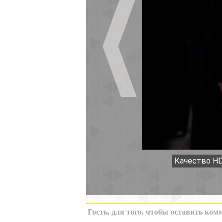
Качество HD
К миниатюрам