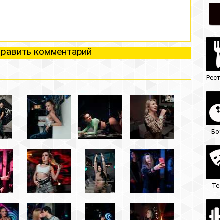
ий
Рестораны
Ночные клубы
Боулинг
Гостиницы
Театры
Кафе/бары