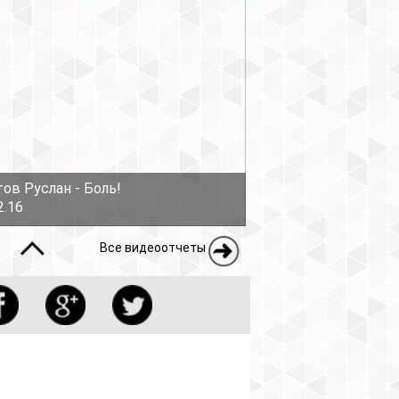
еоотчеты