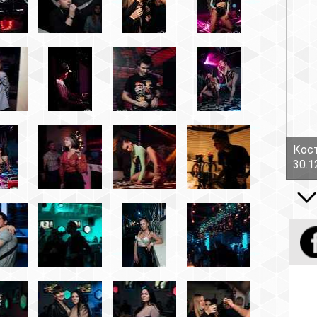
Костов Руслан - Боль!
30.12.16
Все вид