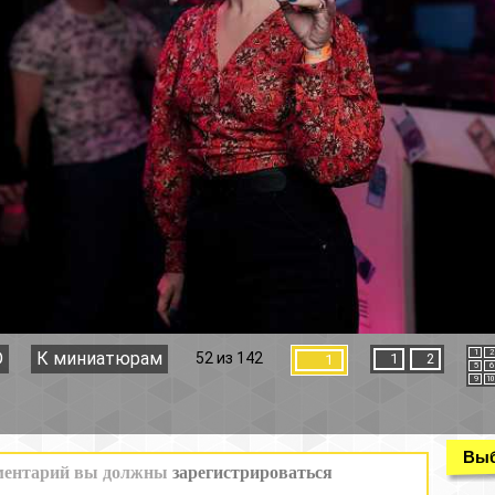
1
2
3
4
52 из 142
1
2
1
5
6
7
8
9
10
11
12
Выбор раздела