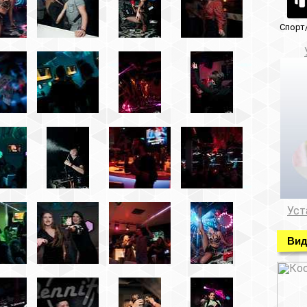
Спорт/красота
Музеи/Галереи
Установка видеонабл
Установка видеонаблюде
Видео