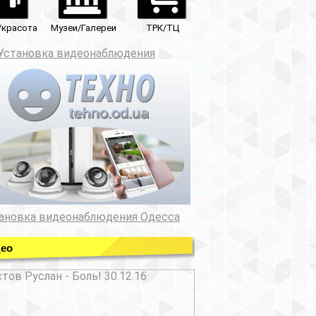
ТРК/ТЦ
юдения
ния Одесса