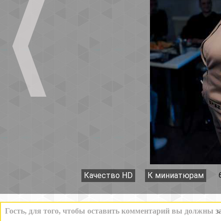
Качество HD
К миниатюрам