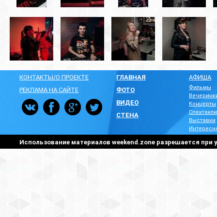
КОНТАКТЫ/О ПРОЕКТЕ
ГЛАВНАЯ
АФИША
Фильмы
РЕКЛАМА НА САЙТЕ
ФОТО
Вечеринк
ВИДЕО
Концерты
Спектакли
СТЕНА
Выставки
Интересн
Использование материалов weekend.zone разрешается при у