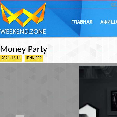
CC
ГЛАВНАЯ
АФИШ
Money Party
2021-12-11
JENNIFER