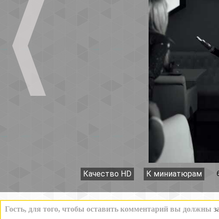
Качество HD
К миниатюрам