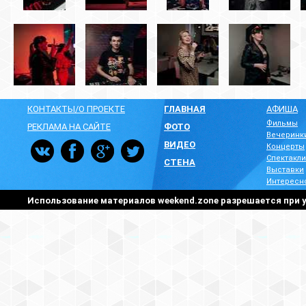
КОНТАКТЫ/О ПРОЕКТЕ
ГЛАВНАЯ
АФИША
Фильмы
РЕКЛАМА НА САЙТЕ
ФОТО
Вечеринк
ВИДЕО
Концерты
Спектакли
СТЕНА
Выставки
Интересн
Использование материалов weekend.zone разрешается при у