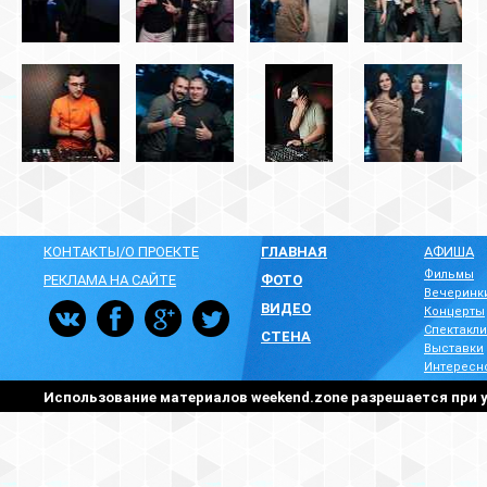
КОНТАКТЫ/О ПРОЕКТЕ
ГЛАВНАЯ
АФИША
Фильмы
РЕКЛАМА НА САЙТЕ
ФОТО
Вечеринк
ВИДЕО
Концерты
Спектакли
СТЕНА
Выставки
Интересн
Использование материалов weekend.zone разрешается при у