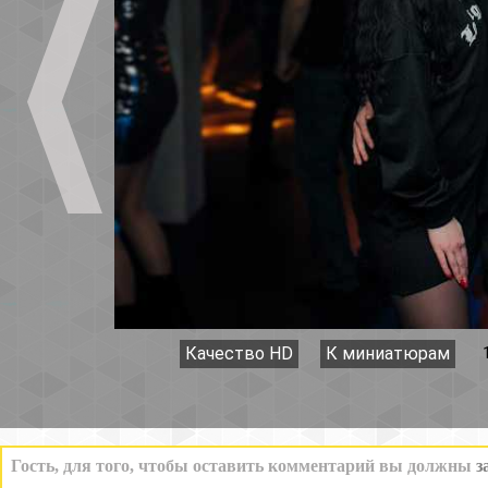
Качество HD
К миниатюрам