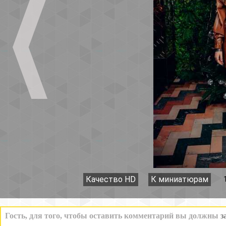
Качество HD
К миниатюрам