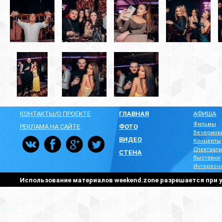
КОНТАКТЫ/О ПРОЕКТЕ
ГЛАВНАЯ
АФИША
Фильмы
РЕКЛАМА НА САЙТЕ
ФОТО
Вечеринк
ВИДЕО
Концерты
Спектакли
СТЕНА
Выставки
Интересн
Использование материалов weekend.zone разрешается при у