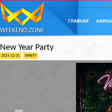
CC
ГЛАВНАЯ
АФИШ
New Year Party
2021-12-31
VANITY