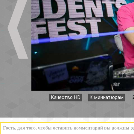
Качество HD
К миниатюрам