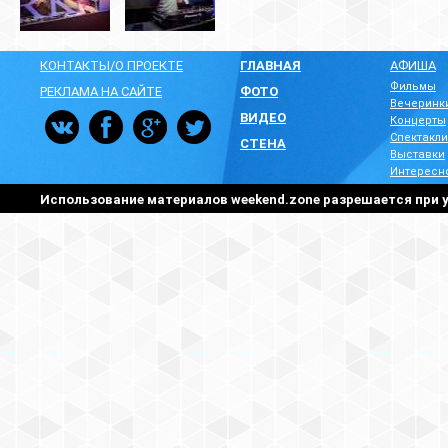
КОНТАКТЫ/О ПРОЕКТЕ
ГЛАВНАЯ
АФИША
Фильмы
РЕКЛАМА НА САЙТЕ
ФОТО
Вечеринк
ВИДЕО
Концерты
Спектакли
СТЕНА
Выставки
Интересн
Использование материалов weekend.zone разрешается при у