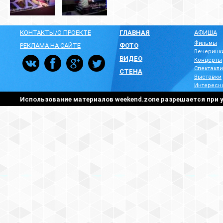
КОНТАКТЫ/О ПРОЕКТЕ
ГЛАВНАЯ
АФИША
Фильмы
РЕКЛАМА НА САЙТЕ
ФОТО
Вечеринк
ВИДЕО
Концерты
Спектакли
СТЕНА
Выставки
Интересн
Использование материалов weekend.zone разрешается при у