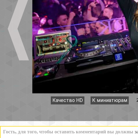
Качество HD
К миниатюрам