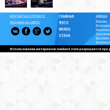
КОНТАКТЫ/О ПРОЕКТЕ
ГЛАВНАЯ
АФИША
Фильмы
РЕКЛАМА НА САЙТЕ
ФОТО
Вечеринк
ВИДЕО
Концерты
Спектакли
СТЕНА
Выставки
Интересн
Использование материалов weekend.zone разрешается при у