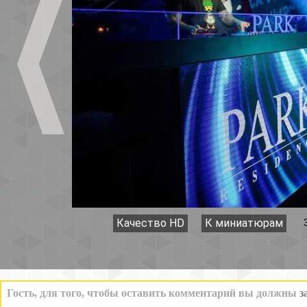
Качество HD
К миниатюрам