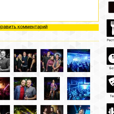
ий
Рестораны
Ночные клубы
Боулинг
Гостиницы
Театры
Кафе/бары