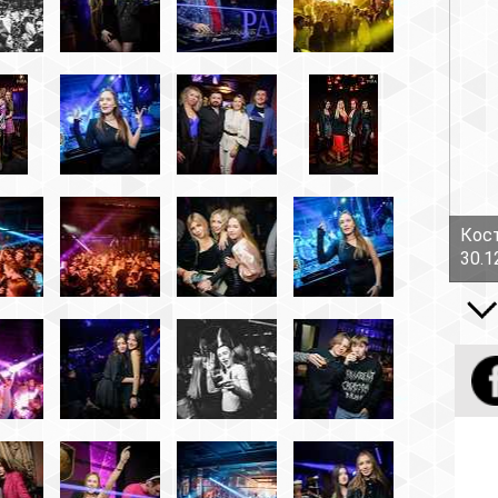
Костов Руслан - Боль!
30.12.16
Все вид