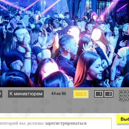
1
2
3
4
44 из 86
1
2
1
5
6
7
8
9
10
11
12
Выбор раздела