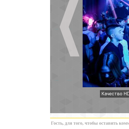
Качество HD
К миниатюрам