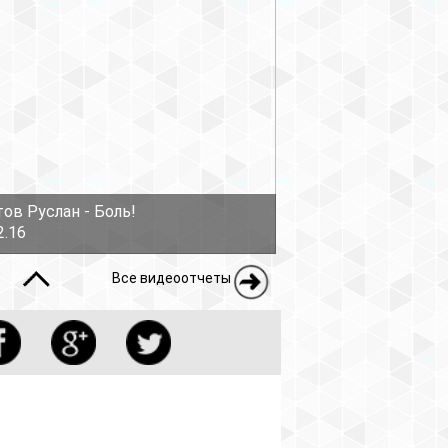
еоотчеты