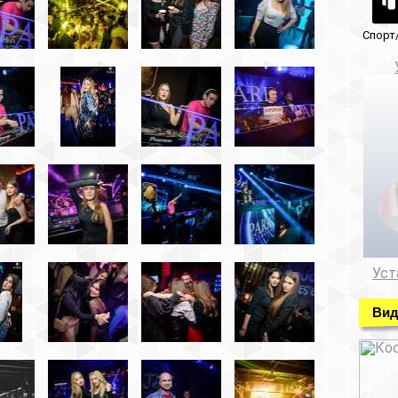
Спорт/красота
Музеи/Галереи
Установка видеонабл
Установка видеонаблюде
Видео