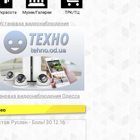
ТРК/ТЦ
юдения
ния Одесса