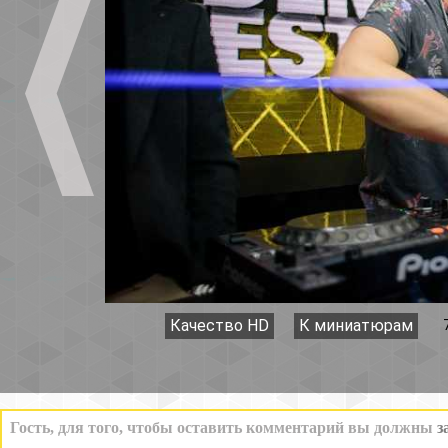
Качество HD
К миниатюрам