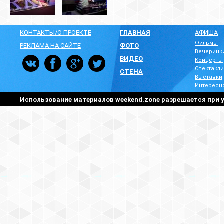
КОНТАКТЫ/О ПРОЕКТЕ
ГЛАВНАЯ
АФИША
Фильмы
РЕКЛАМА НА САЙТЕ
ФОТО
Вечеринк
ВИДЕО
Концерты
Спектакли
СТЕНА
Выставки
Интересн
Использование материалов weekend.zone разрешается при у