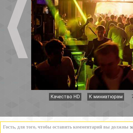
Качество HD
К миниатюрам