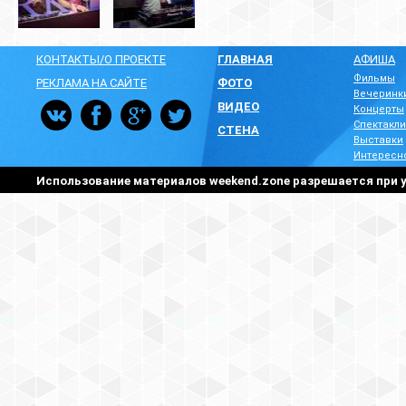
КОНТАКТЫ/О ПРОЕКТЕ
ГЛАВНАЯ
АФИША
Фильмы
РЕКЛАМА НА САЙТЕ
ФОТО
Вечеринк
ВИДЕО
Концерты
Спектакли
СТЕНА
Выставки
Интересн
Использование материалов weekend.zone разрешается при у