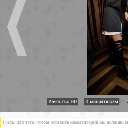
Качество HD
К миниатюрам