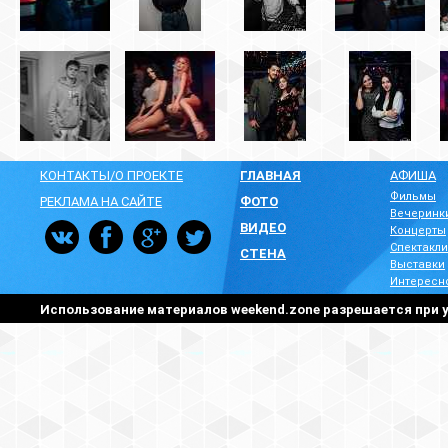
КОНТАКТЫ/О ПРОЕКТЕ
ГЛАВНАЯ
АФИША
Фильмы
РЕКЛАМА НА САЙТЕ
ФОТО
Вечеринк
ВИДЕО
Концерты
Спектакли
СТЕНА
Выставки
Интересн
Использование материалов weekend.zone разрешается при у