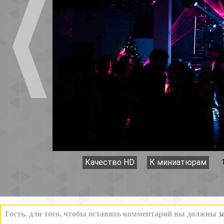
Качество HD
К миниатюрам