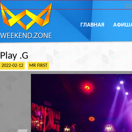
CC
ГЛАВНАЯ
АФИШ
Play .G
2022-02-12
MR FIRST