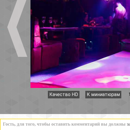
Качество HD
К миниатюрам