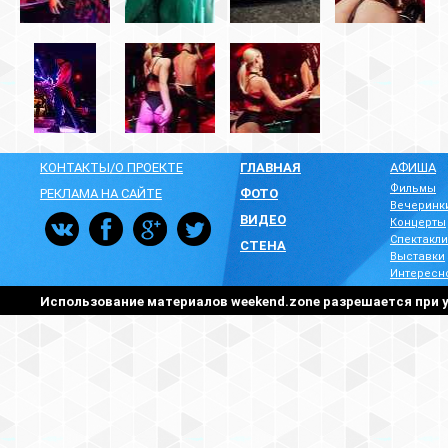
КОНТАКТЫ/О ПРОЕКТЕ
ГЛАВНАЯ
АФИША
Фильмы
РЕКЛАМА НА САЙТЕ
ФОТО
Вечеринк
ВИДЕО
Концерты
Спектакли
СТЕНА
Выставки
Интересн
Использование материалов weekend.zone разрешается при у