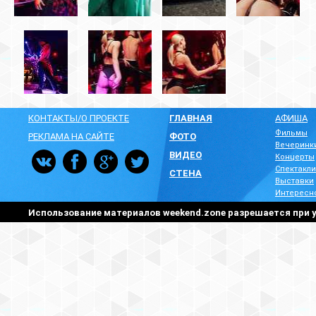
КОНТАКТЫ/О ПРОЕКТЕ
ГЛАВНАЯ
АФИША
Фильмы
РЕКЛАМА НА САЙТЕ
ФОТО
Вечеринк
ВИДЕО
Концерты
Спектакли
СТЕНА
Выставки
Интересн
Использование материалов weekend.zone разрешается при у