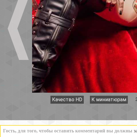
Качество HD
К миниатюрам