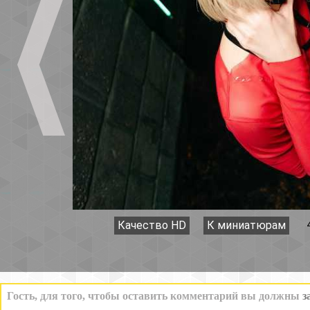
Качество HD
К миниатюрам