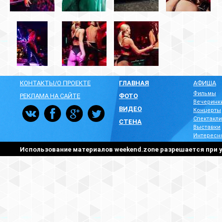
КОНТАКТЫ/О ПРОЕКТЕ
ГЛАВНАЯ
АФИША
Фильмы
РЕКЛАМА НА САЙТЕ
ФОТО
Вечеринк
ВИДЕО
Концерты
Спектакли
СТЕНА
Выставки
Интересн
Использование материалов weekend.zone разрешается при у