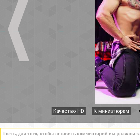
Качество HD
К миниатюрам