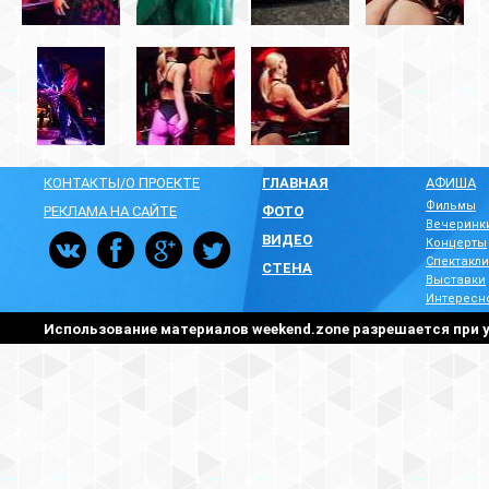
КОНТАКТЫ/О ПРОЕКТЕ
ГЛАВНАЯ
АФИША
Фильмы
РЕКЛАМА НА САЙТЕ
ФОТО
Вечеринк
ВИДЕО
Концерты
Спектакли
СТЕНА
Выставки
Интересн
Использование материалов weekend.zone разрешается при у