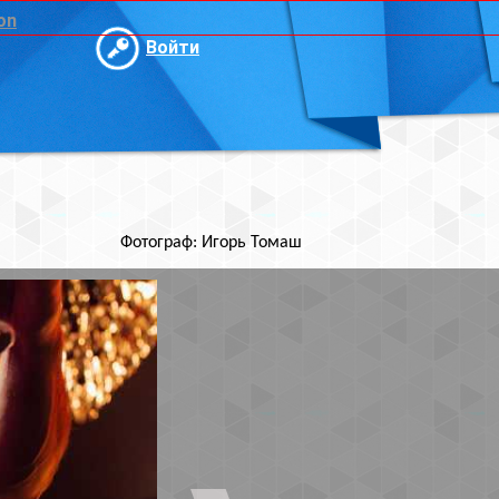
и
: Игорь Томаш