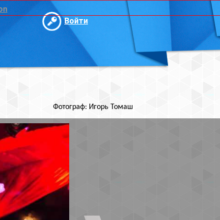
и
: Игорь Томаш