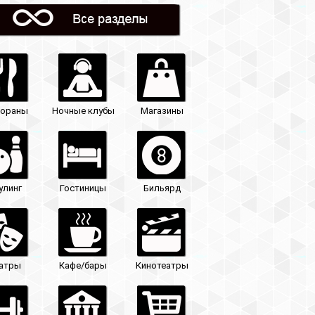
Магазины
Бильярд
Кинотеатры