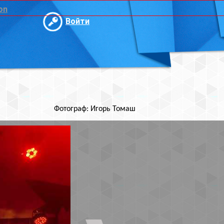
и
: Игорь Томаш