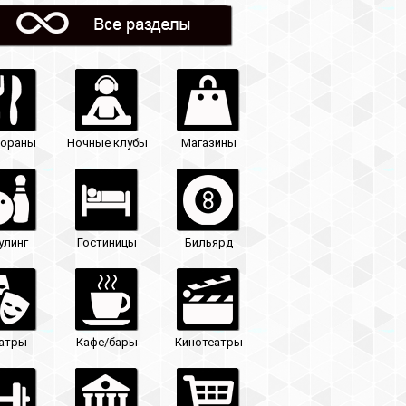
Магазины
Бильярд
Кинотеатры