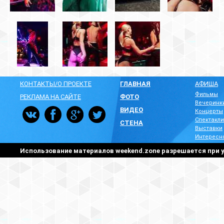
КОНТАКТЫ/О ПРОЕКТЕ
ГЛАВНАЯ
АФИША
Фильмы
РЕКЛАМА НА САЙТЕ
ФОТО
Вечеринк
ВИДЕО
Концерты
Спектакли
СТЕНА
Выставки
Интересн
Использование материалов weekend.zone разрешается при у