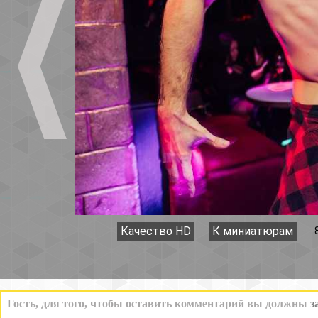
Качество HD
К миниатюрам