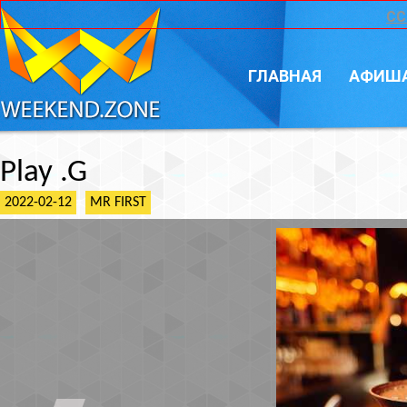
CC
ГЛАВНАЯ
АФИШ
Play .G
2022-02-12
MR FIRST