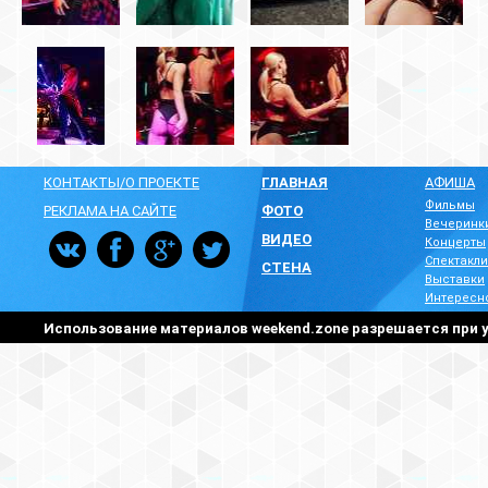
КОНТАКТЫ/О ПРОЕКТЕ
ГЛАВНАЯ
АФИША
Фильмы
РЕКЛАМА НА САЙТЕ
ФОТО
Вечеринк
ВИДЕО
Концерты
Спектакли
СТЕНА
Выставки
Интересн
Использование материалов weekend.zone разрешается при у