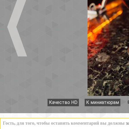
Качество HD
К миниатюрам