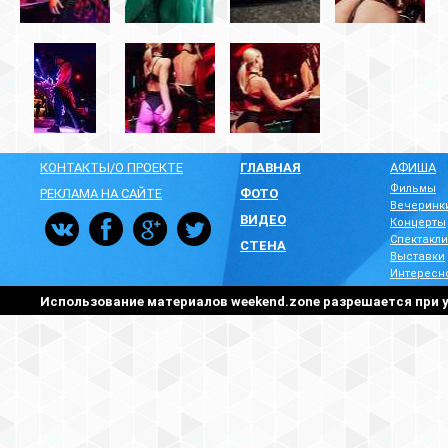
КОНТАКТЫ/О ПРОЕКТЕ
ГЛАВНАЯ
АФИША
Фильмы
РЕКЛАМА НА САЙТЕ
ФОТО
Вечеринк
ВИДЕО
Концерты
Спектакли
СТЕНА
Выставки
Интересн
Использование материалов weekend.zone разрешается при у