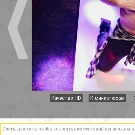
Качество HD
К миниатюрам