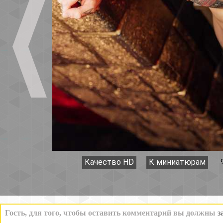
Качество HD
К миниатюрам