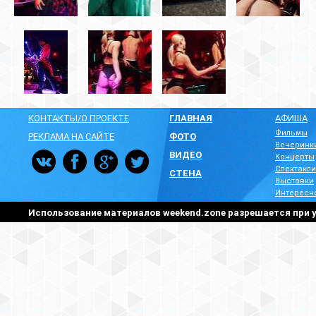
КОНТАКТЫ/О ПРОЕКТЕ
ГЛАВНАЯ
АФИША
Фильмы
РЕКЛАМА НА САЙТЕ
ФОТО
Вечеринк
ВИДЕО
Концерты
Спектакли
СТЕНА
Выставки
Интересн
Использование материалов weekend.zone разрешается при у