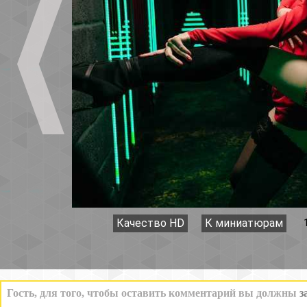
Качество HD
К миниатюрам