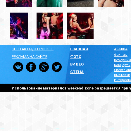
КОНТАКТЫ/О ПРОЕКТЕ
ГЛАВНАЯ
АФИША
Фильмы
РЕКЛАМА НА САЙТЕ
ФОТО
Вечеринк
ВИДЕО
Концерты
Спектакли
СТЕНА
Выставки
Интересн
Использование материалов weekend.zone разрешается при у