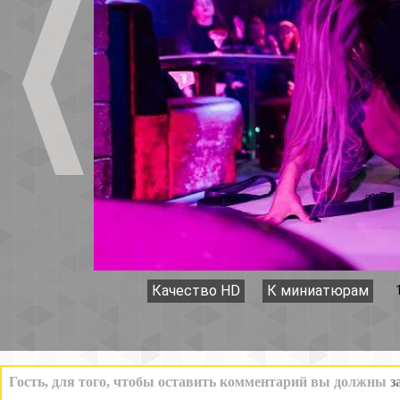
Качество HD
К миниатюрам