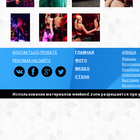
КОНТАКТЫ/О ПРОЕКТЕ
ГЛАВНАЯ
АФИША
Фильмы
РЕКЛАМА НА САЙТЕ
ФОТО
Вечеринк
ВИДЕО
Концерты
Спектакли
СТЕНА
Выставки
Интересн
Использование материалов weekend.zone разрешается при у