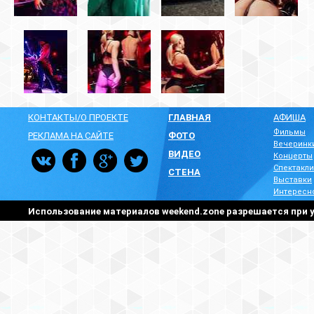
КОНТАКТЫ/О ПРОЕКТЕ
ГЛАВНАЯ
АФИША
Фильмы
РЕКЛАМА НА САЙТЕ
ФОТО
Вечеринк
ВИДЕО
Концерты
Спектакли
СТЕНА
Выставки
Интересн
Использование материалов weekend.zone разрешается при у