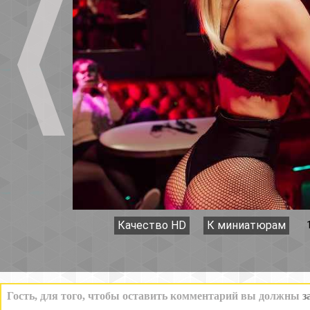
Качество HD
К миниатюрам