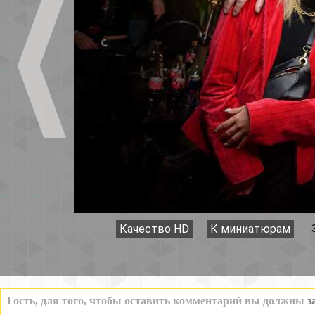
Качество HD
К миниатюрам