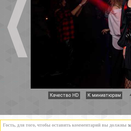
Качество HD
К миниатюрам